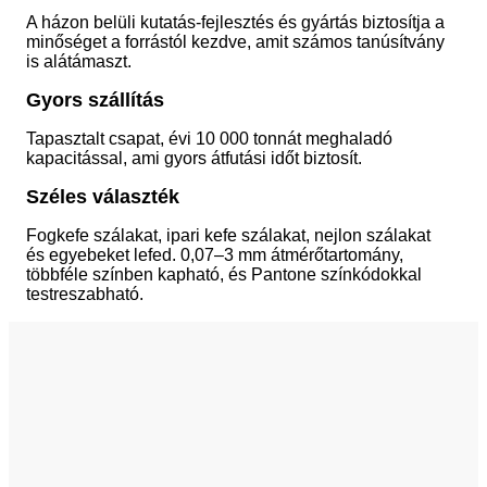
A házon belüli kutatás-fejlesztés és gyártás biztosítja a
minőséget a forrástól kezdve, amit számos tanúsítvány
is alátámaszt.
Gyors szállítás
Tapasztalt csapat, évi 10 000 tonnát meghaladó
kapacitással, ami gyors átfutási időt biztosít.
Széles választék
Fogkefe szálakat, ipari kefe szálakat, nejlon szálakat
és egyebeket lefed. 0,07–3 mm átmérőtartomány,
többféle színben kapható, és Pantone színkódokkal
testreszabható.