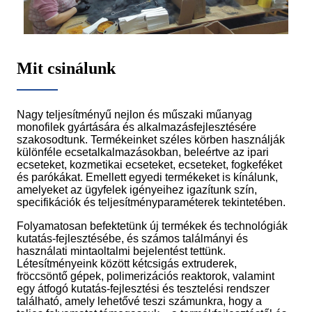
Mit csinálunk
Nagy teljesítményű nejlon és műszaki műanyag
monofilek gyártására és alkalmazásfejlesztésére
szakosodtunk. Termékeinket széles körben használják
különféle ecsetalkalmazásokban, beleértve az ipari
ecseteket, kozmetikai ecseteket, ecseteket, fogkeféket
és parókákat. Emellett egyedi termékeket is kínálunk,
amelyeket az ügyfelek igényeihez igazítunk szín,
specifikációk és teljesítményparaméterek tekintetében.
Folyamatosan befektetünk új termékek és technológiák
kutatás-fejlesztésébe, és számos találmányi és
használati mintaoltalmi bejelentést tettünk.
Létesítményeink között kétcsigás extruderek,
fröccsöntő gépek, polimerizációs reaktorok, valamint
egy átfogó kutatás-fejlesztési és tesztelési rendszer
található, amely lehetővé teszi számunkra, hogy a