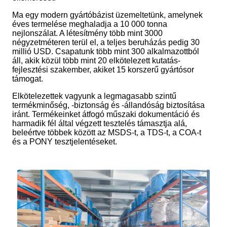
Ma egy modern gyártóbázist üzemeltetünk, amelynek
éves termelése meghaladja a 10 000 tonna
nejlonszálat. A létesítmény több mint 3000
négyzetméteren terül el, a teljes beruházás pedig 30
millió USD. Csapatunk több mint 300 alkalmazottból
áll, akik közül több mint 20 elkötelezett kutatás-
fejlesztési szakember, akiket 15 korszerű gyártósor
támogat.
Elkötelezettek vagyunk a legmagasabb szintű
termékminőség, -biztonság és -állandóság biztosítása
iránt. Termékeinket átfogó műszaki dokumentáció és
harmadik fél által végzett tesztelés támasztja alá,
beleértve többek között az MSDS-t, a TDS-t, a COA-t
és a PONY tesztjelentéseket.