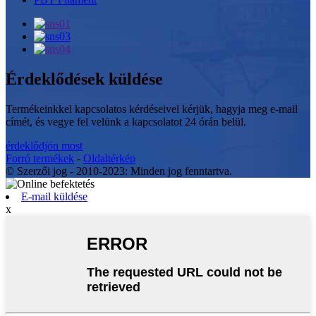
Érdeklődések küldése
Termékeinkkel kapcsolatos kérdéseivel kérjük, hagyja meg e-mail
címét, és vegye fel velünk a kapcsolatot 24 órán belül.
érdeklődjön most
Forró termékek
-
Oldaltérkép
© Szerzői jog - 2010-2023: Minden jog fenntartva.
E-mail küldése
x