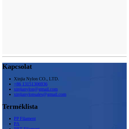
Kapcsolat
Xinjia Nylon CO., LTD.
+86 13151306936
xinjianylon@gmail.com
xinjianylonsales@gmail.com
Terméklista
PP Filament
PA
PBT Filament