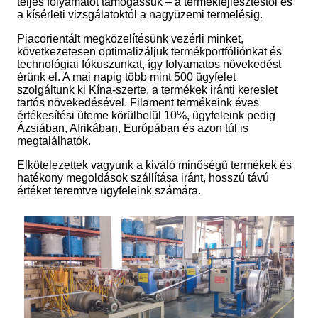
teljes folyamatot támogassuk – a termékfejlesztéstől és
a kísérleti vizsgálatoktól a nagyüzemi termelésig.
Piacorientált megközelítésünk vezérli minket,
következetesen optimalizáljuk termékportfóliónkat és
technológiai fókuszunkat, így folyamatos növekedést
érünk el. A mai napig több mint 500 ügyfelet
szolgáltunk ki Kína-szerte, a termékek iránti kereslet
tartós növekedésével. Filament termékeink éves
értékesítési üteme körülbelül 10%, ügyfeleink pedig
Ázsiában, Afrikában, Európában és azon túl is
megtalálhatók.
Elkötelezettek vagyunk a kiváló minőségű termékek és
hatékony megoldások szállítása iránt, hosszú távú
értéket teremtve ügyfeleink számára.