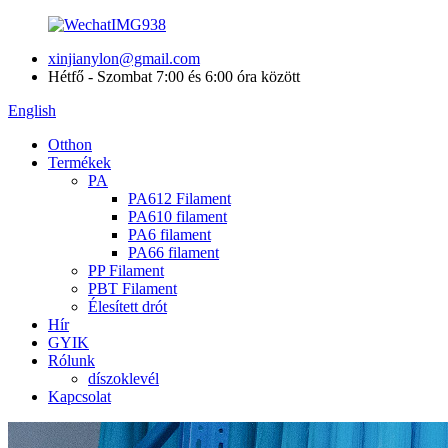
xinjianylon@gmail.com
Hétfő - Szombat 7:00 és 6:00 óra között
English
Otthon
Termékek
PA
PA612 Filament
PA610 filament
PA6 filament
PA66 filament
PP Filament
PBT Filament
Élesített drót
Hír
GYIK
Rólunk
díszoklevél
Kapcsolat