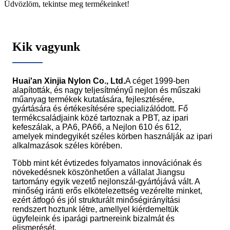
Üdvözlöm, tekintse meg termékeinket!
Kik vagyunk
Huai'an Xinjia Nylon Co., Ltd.
A céget 1999-ben
alapították, és nagy teljesítményű nejlon és műszaki
műanyag termékek kutatására, fejlesztésére,
gyártására és értékesítésére specializálódott. Fő
termékcsaládjaink közé tartoznak a PBT, az ipari
kefeszálak, a PA6, PA66, a Nejlon 610 és 612,
amelyek mindegyikét széles körben használják az ipari
alkalmazások széles körében.
Több mint két évtizedes folyamatos innovációnak és
növekedésnek köszönhetően a vállalat Jiangsu
tartomány egyik vezető nejlonszál-gyártójává vált. A
minőség iránti erős elkötelezettség vezérelte minket,
ezért átfogó és jól strukturált minőségirányítási
rendszert hoztunk létre, amellyel kiérdemeltük
ügyfeleink és iparági partnereink bizalmát és
elismerését.