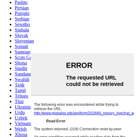
Pashto
Persian
Punjabi
Serbian
Sesotho
Sinhala
Slovak
Slovenian
Somali
Samoan
Scots Gaelic
Shona
Sindhi
Sundanese
Swahili
Tajik
Tamil
Telugu
Thai
Ukrainian
Urdu
Uzbek
Vietnamese
Welsh
Xhosa