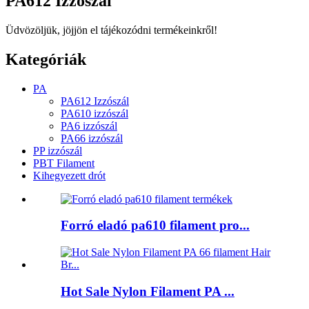
PA612 Izzószál
Üdvözöljük, jöjjön el tájékozódni termékeinkről!
Kategóriák
PA
PA612 Izzószál
PA610 izzószál
PA6 izzószál
PA66 izzószál
PP izzószál
PBT Filament
Kihegyezett drót
Forró eladó pa610 filament pro...
Hot Sale Nylon Filament PA ...