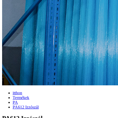
itthon
Termékek
PA
PA612 Izzószál