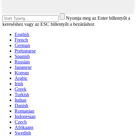
Nyomja meg az Enter billentyűt a
kereséshez vagy az ESC billentyűt a bezáráshoz
English
French
German
Portuguese
Spanish
Russian
Japanese
Korean
Arabic
Irish
Greek
Turkish
Italian
Danish
Romanian
Indonesian
Czech
Afrikaans
Swedish