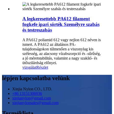
A legkeresettebb PA612 filament
fogkefe ipari sörték Személyre szabás
és testreszabás
A PA612 poliamid 612 vagy nejlon 612 néven is
ismert. A PA612 az általános PA-
tulajdonságokon túlmenően a viszonylag kis
szélesség, az alacsony vízabszorpció és -sűrűség,
a jó méretstabilitás, valamint a nagy szakító- és
ütőszilárdság előnyei.
vizsgálat
Részlet
lépjen kapcsolatba velünk
Xinjia Nylon CO., LTD.
+86 13151306936
xinjianylon@gmail.com
xinjianylonsales@gmail.com
Terméklista