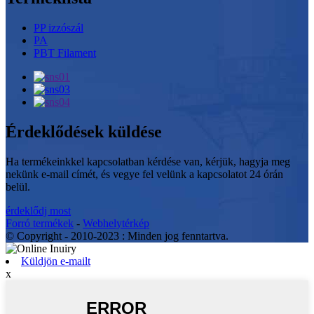
PP izzószál
PA
PBT Filament
Érdeklődések küldése
Ha termékeinkkel kapcsolatban kérdése van, kérjük, hagyja meg
nekünk e-mail címét, és vegye fel velünk a kapcsolatot 24 órán
belül.
érdeklődj most
Forró termékek
-
Webhelytérkép
© Copyright - 2010-2023 : Minden jog fenntartva.
Küldjön e-mailt
x