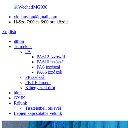
xinjianylon@gmail.com
H-Szo 7:00 és 6:00 óra között
English
itthon
Termékek
PA
PA612 Izzószál
PA610 izzószál
PA6 izzószál
PA66 izzószál
PP izzószál
PBT Filament
Kihegyezett drót
hírek
GYIK
Rólunk
Tiszteletbeli oklevél
Lépjen kapcsolatba velünk