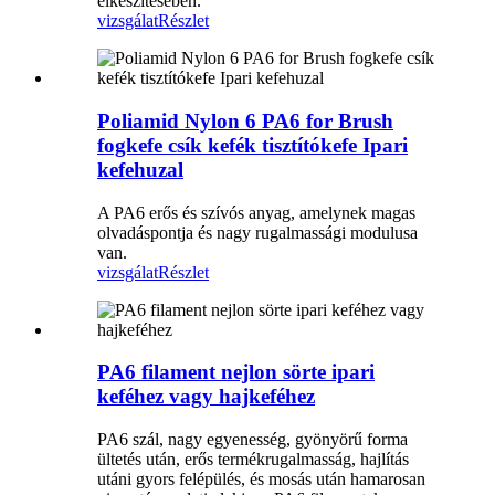
elkészítésében.
vizsgálat
Részlet
Poliamid Nylon 6 PA6 for Brush
fogkefe csík kefék tisztítókefe Ipari
kefehuzal
A PA6 erős és szívós anyag, amelynek magas
olvadáspontja és nagy rugalmassági modulusa
van.
vizsgálat
Részlet
PA6 filament nejlon sörte ipari
keféhez vagy hajkeféhez
PA6 szál, nagy egyenesség, gyönyörű forma
ültetés után, erős termékrugalmasság, hajlítás
utáni gyors felépülés, és mosás után hamarosan