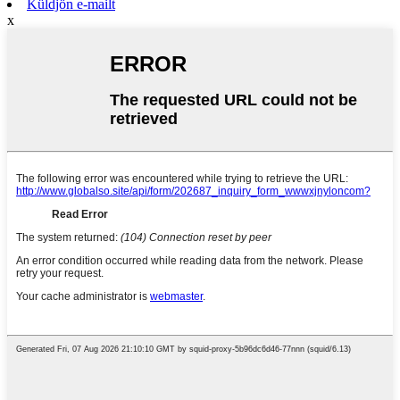
Küldjön e-mailt
x