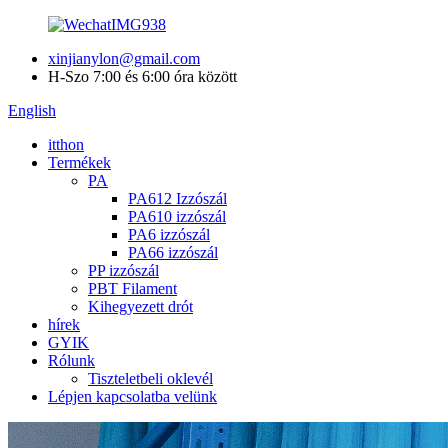
xinjianylon@gmail.com
H-Szo 7:00 és 6:00 óra között
English
itthon
Termékek
PA
PA612 Izzószál
PA610 izzószál
PA6 izzószál
PA66 izzószál
PP izzószál
PBT Filament
Kihegyezett drót
hírek
GYIK
Rólunk
Tiszteletbeli oklevél
Lépjen kapcsolatba velünk