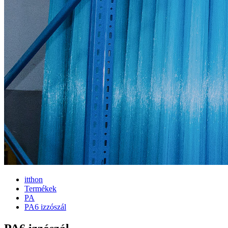
itthon
Termékek
PA
PA6 izzószál