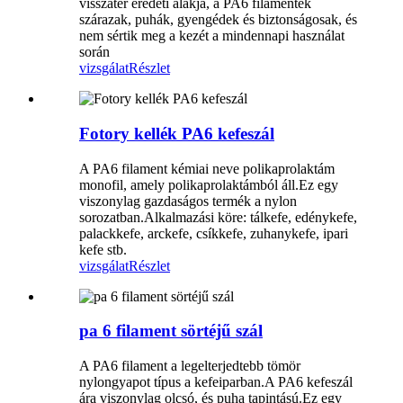
visszatér eredeti alakja, a PA6 filamentek
szárazak, puhák, gyengédek és biztonságosak, és
nem sértik meg a kezét a mindennapi használat
során
vizsgálat
Részlet
Fotory kellék PA6 kefeszál
A PA6 filament kémiai neve polikaprolaktám
monofil, amely polikaprolaktámból áll.Ez egy
viszonylag gazdaságos termék a nylon
sorozatban.Alkalmazási köre: tálkefe, edénykefe,
palackkefe, arckefe, csíkkefe, zuhanykefe, ipari
kefe stb.
vizsgálat
Részlet
pa 6 filament sörtéjű szál
A PA6 filament a legelterjedtebb tömör
nylongyapot típus a kefeiparban.A PA6 kefeszál
ára viszonylag olcsó, és puha tapintású.Ez egy