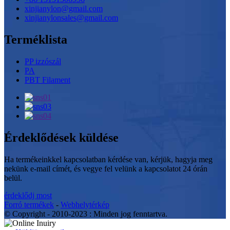
xinjianylon@gmail.com
xinjianylonsales@gmail.com
Terméklista
PP izzószál
PA
PBT Filament
Érdeklődések küldése
Ha termékeinkkel kapcsolatban kérdése van, kérjük, hagyja meg
nekünk e-mail címét, és vegye fel velünk a kapcsolatot 24 órán
belül.
érdeklődj most
Forró termékek
-
Webhelytérkép
© Copyright - 2010-2023 : Minden jog fenntartva.