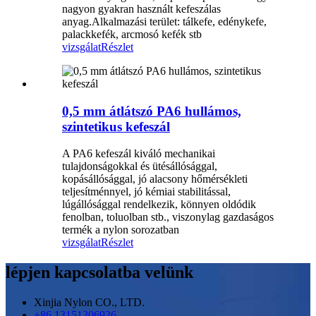
nagyon gyakran használt kefeszálas
anyag.Alkalmazási terület: tálkefe, edénykefe,
palackkefék, arcmosó kefék stb
vizsgálat
Részlet
0,5 mm átlátszó PA6 hullámos,
szintetikus kefeszál
A PA6 kefeszál kiváló mechanikai
tulajdonságokkal és ütésállósággal,
kopásállósággal, jó alacsony hőmérsékleti
teljesítménnyel, jó kémiai stabilitással,
lúgállósággal rendelkezik, könnyen oldódik
fenolban, toluolban stb., viszonylag gazdaságos
termék a nylon sorozatban
vizsgálat
Részlet
lépjen kapcsolatba velünk
Xinjia Nylon CO., LTD.
+86 13151306936