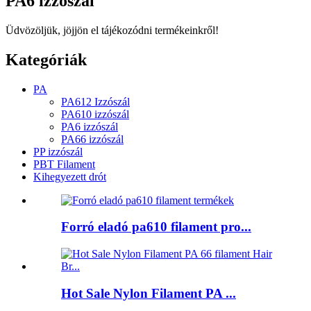
PA6 izzószál
Üdvözöljük, jöjjön el tájékozódni termékeinkről!
Kategóriák
PA
PA612 Izzószál
PA610 izzószál
PA6 izzószál
PA66 izzószál
PP izzószál
PBT Filament
Kihegyezett drót
Forró eladó pa610 filament pro...
Hot Sale Nylon Filament PA ...