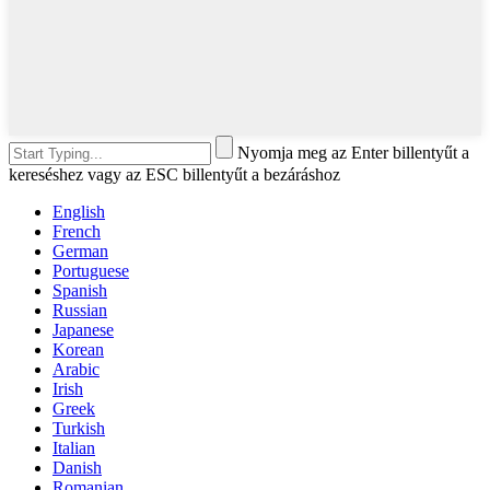
Nyomja meg az Enter billentyűt a
kereséshez vagy az ESC billentyűt a bezáráshoz
English
French
German
Portuguese
Spanish
Russian
Japanese
Korean
Arabic
Irish
Greek
Turkish
Italian
Danish
Romanian