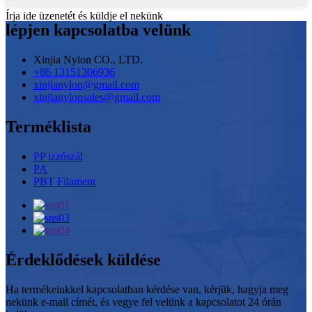
Írja ide üzenetét és küldje el nekünk
lépjen kapcsolatba velünk
Xinjia Nylon CO., LTD.
+86 13151306936
xinjianylon@gmail.com
xinjianylonsales@gmail.com
Terméklista
PP izzószál
PA
PBT Filament
Érdeklődések küldése
Ha termékeinkkel kapcsolatban kérdése van, kérjük, hagyja meg
nekünk e-mail címét, és vegye fel velünk a kapcsolatot 24 órán