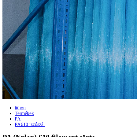
itthon
Termékek
PA
PA610 izzószál