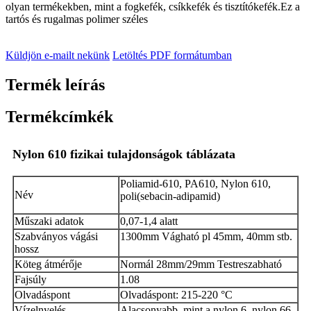
olyan termékekben, mint a fogkefék, csíkkefék és tisztítókefék.Ez a
tartós és rugalmas polimer széles
Küldjön e-mailt nekünk
Letöltés PDF formátumban
Termék leírás
Termékcímkék
Nylon 610 fizikai tulajdonságok táblázata
Poliamid-610, PA610, Nylon 610,
Név
poli(sebacin-adipamid)
Műszaki adatok
0,07-1,4 alatt
Szabványos vágási
1300mm Vágható pl 45mm, 40mm stb.
hossz
Köteg átmérője
Normál 28mm/29mm Testreszabható
Fajsúly
1.08
Olvadáspont
Olvadáspont: 215-220 °C
Vízelnyelés
Alacsonyabb, mint a nylon 6, nylon 66