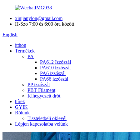
xinjianylon@gmail.com
H-Szo 7:00 és 6:00 óra között
English
itthon
Termékek
PA
PA612 Izzószál
PA610 izzószál
PA6 izzószál
PA66 izzószál
PP izzószál
PBT Filament
Kihegyezett drót
hírek
GYIK
Rólunk
Tiszteletbeli oklevél
Lépjen kapcsolatba velünk