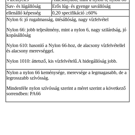
Sav- és lúgállóság
Erős lúg- és gyenge savállóság
ellenálló képesség
0,20 specifikáció ≥60%
Nylon 6: jó rugalmasság, ütésállóság, nagy vízfelvétel
Nylon 66: jobb teljesítmény, mint a nylon 6, nagy szilárdság, jó
kopásállóság
Nylon 610: hasonló a Nylon 66-hoz, de alacsony vízfelvétellel
és alacsony merevséggel.
Nylon 1010: áttetsző, kis vízfelvételű.A hidegállóság jobb.
Nylon a nylon 66 keménysége, merevsége a legmagasabb, de a
legrosszabb szívósság.
Mindenféle nylon szívósság szerint a méret szerint a következő
sorrendben: PA66