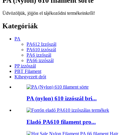
PA (Nylon) 610 filament sörte
Üdvözöljük, jöjjön el tájékozódni termékeinkről!
Kategóriák
PA
PA612 Izzószál
PA610 izzószál
PA6 izzószál
PA66 izzószál
PP izzószál
PBT Filament
Kihegyezett drót
PA (nylon) 610 izzószál bri...
Eladó PA610 filament pro...