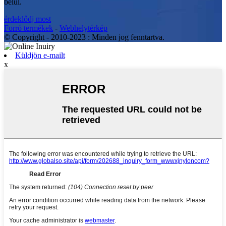
belül.
érdeklődj most
Forró termékek
-
Webhelytérkép
© Copyright - 2010-2023 : Minden jog fenntartva.
Küldjön e-mailt
x