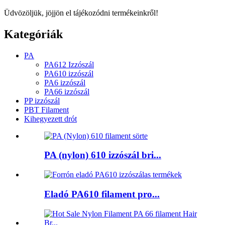
Üdvözöljük, jöjjön el tájékozódni termékeinkről!
Kategóriák
PA
PA612 Izzószál
PA610 izzószál
PA6 izzószál
PA66 izzószál
PP izzószál
PBT Filament
Kihegyezett drót
PA (nylon) 610 izzószál bri...
Eladó PA610 filament pro...