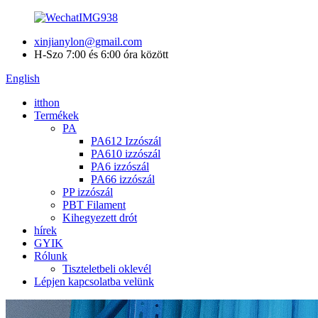
xinjianylon@gmail.com
H-Szo 7:00 és 6:00 óra között
English
itthon
Termékek
PA
PA612 Izzószál
PA610 izzószál
PA6 izzószál
PA66 izzószál
PP izzószál
PBT Filament
Kihegyezett drót
hírek
GYIK
Rólunk
Tiszteletbeli oklevél
Lépjen kapcsolatba velünk