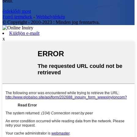
belül.
érdeklődj most
Forró termékek
-
Webhelytérkép
© Copyright - 2010-2023 : Minden jog fenntartva.
Küldjön e-mailt
x