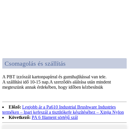
Csomagolás és szállítás
A PBT izzószál kartonpapírral és gumihajlítással van tele.
A szállítási idő 10-15 nap.A szerződés aláírása után mindent
megteszünk annak érdekében, hogy időben kézbesítsük
Előző:
Legjobb ár a Pa610 Industrial Brushware Industries
terméken – Ipari kefeszál a tisztítókefe készítéséhez – Xinjia Nylon
Következő:
PA 6 filament sörtéjű szál