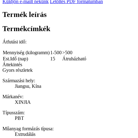
Küldjön e-mailt nekünk
Letöltés PDF formátumban
Termék leírás
Termékcímkék
Átfutási idő:
Mennyiség (kilogramm)
1-500
>500
Est.Idő (nap)
15
Átruházható
Áttekintés
Gyors részletek
Származási hely:
Jiangsu, Kína
Márkanév:
XINJIA
Típusszám:
PBT
Műanyag formázás típusa:
Extrudálás