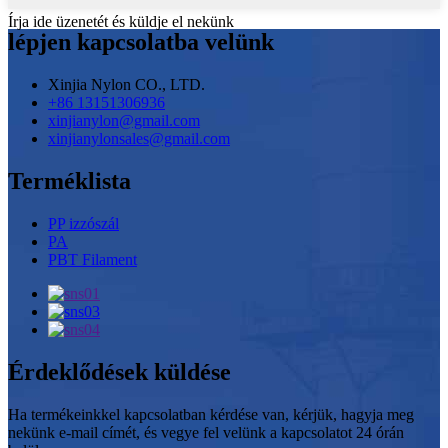
Írja ide üzenetét és küldje el nekünk
lépjen kapcsolatba velünk
Xinjia Nylon CO., LTD.
+86 13151306936
xinjianylon@gmail.com
xinjianylonsales@gmail.com
Terméklista
PP izzószál
PA
PBT Filament
Érdeklődések küldése
Ha termékeinkkel kapcsolatban kérdése van, kérjük, hagyja meg
nekünk e-mail címét, és vegye fel velünk a kapcsolatot 24 órán