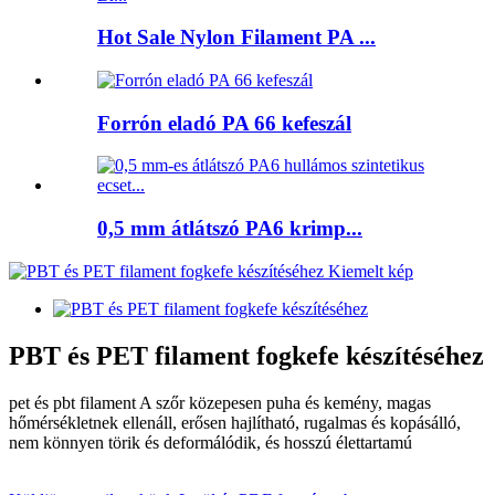
Hot Sale Nylon Filament PA ...
Forrón eladó PA 66 kefeszál
0,5 mm átlátszó PA6 krimp...
PBT és PET filament fogkefe készítéséhez
pet és pbt filament A szőr közepesen puha és kemény, magas
hőmérsékletnek ellenáll, erősen hajlítható, rugalmas és kopásálló,
nem könnyen törik és deformálódik, és hosszú élettartamú