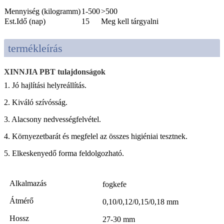
Mennyiség (kilogramm)
1-500
>500
Est.Idő (nap)
15
Meg kell tárgyalni
termékleírás
XINNJIA PBT tulajdonságok
1. Jó hajlítási helyreállítás.
2. Kiváló szívósság.
3. Alacsony nedvességfelvétel.
4. Környezetbarát és megfelel az összes higiéniai tesztnek.
5. Elkeskenyedő forma feldolgozható.
Alkalmazás
fogkefe
Átmérő
0,10/0,12/0,15/0,18 mm
Hossz
27-30 mm