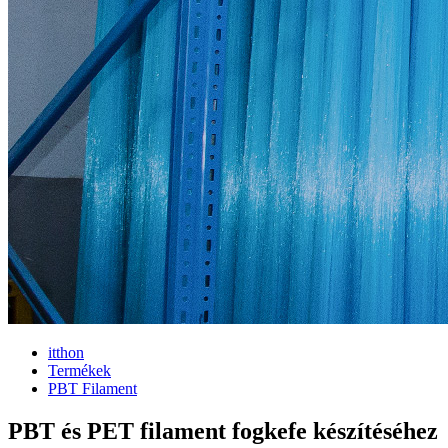
itthon
Termékek
PBT Filament
PBT és PET filament fogkefe készítéséhez