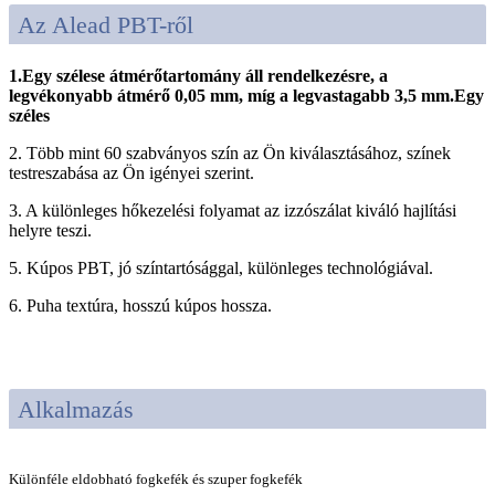
Az Alead PBT-ről
1.
Egy széles
e átmérőtartomány áll rendelkezésre, a
legvékonyabb átmérő 0,05 mm, míg a legvastagabb 3,5 mm.
Egy
széles
2. Több mint 60 szabványos szín az Ön kiválasztásához, színek
testreszabása az Ön igényei szerint.
3. A különleges hőkezelési folyamat az izzószálat kiváló hajlítási
helyre teszi.
5. Kúpos PBT, jó színtartósággal, különleges technológiával.
6. Puha textúra, hosszú kúpos hossza.
Alkalmazás
Különféle eldobható fogkefék és szuper fogkefék