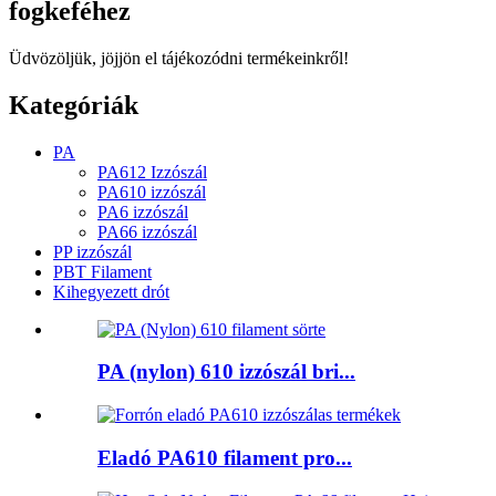
fogkeféhez
Üdvözöljük, jöjjön el tájékozódni termékeinkről!
Kategóriák
PA
PA612 Izzószál
PA610 izzószál
PA6 izzószál
PA66 izzószál
PP izzószál
PBT Filament
Kihegyezett drót
PA (nylon) 610 izzószál bri...
Eladó PA610 filament pro...