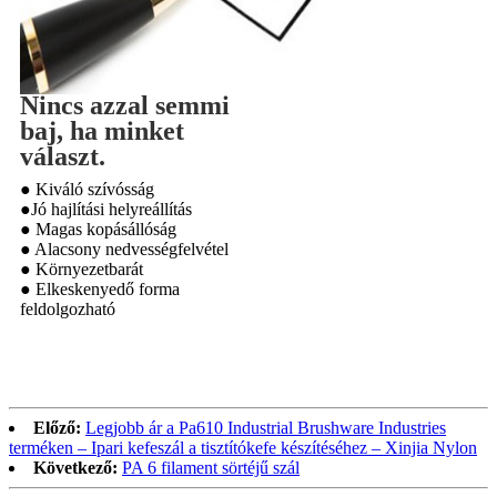
Nincs azzal semmi
baj, ha minket
választ.
● Kiváló szívósság
●Jó hajlítási helyreállítás
● Magas kopásállóság
● Alacsony nedvességfelvétel
● Környezetbarát
● Elkeskenyedő forma
feldolgozható
Előző:
Legjobb ár a Pa610 Industrial Brushware Industries
terméken – Ipari kefeszál a tisztítókefe készítéséhez – Xinjia Nylon
Következő:
PA 6 filament sörtéjű szál