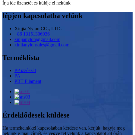
Írja ide üzenetét és küldje el nekünk
lépjen kapcsolatba velünk
Xinjia Nylon CO., LTD.
+86 13151306936
xinjianylon@gmail.com
xinjianylonsales@gmail.com
Terméklista
PP izzószál
PA
PBT Filament
Érdeklődések küldése
Ha termékeinkkel kapcsolatban kérdése van, kérjük, hagyja meg
nekünk e-mail címét, és vegye fel velünk a kapcsolatot 24 órán