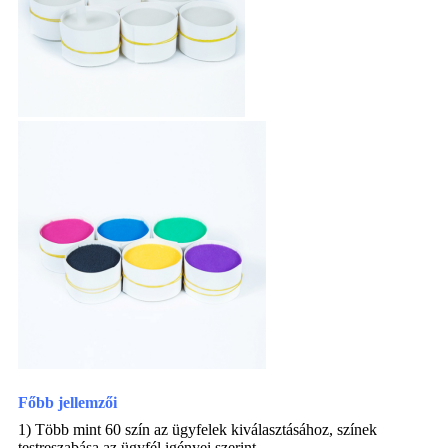
Főbb jellemzői
1) Több mint 60 szín az ügyfelek kiválasztásához, színek
testreszabása az ügyfél igényei szerint.