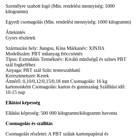
Személyre szabott logó (Min. rendelési mennyiség: 1000
kilogramm)
Egyedi csomagolás (Min. rendelési mennyiség: 1000 kilogramm)
Áttekintés
Gyors részletek
Származási hely: Jiangsu, Kína Márkanév: XINJIA
Modellszám: PBT műanyag fröccsöntés
Típus: Extrudálás Terméknév: Kiváló minőségű és színes PBT
szál fogkeféhez
Anyaga: PBT szál Szín: testreszabható
Keresztmetszet: Kerek
Átmérő: 0,10/0,12/0,15/0,18 mm Csomagolás: 16 kg
kartononként Csomagolás: karton és gumiszalag Szállítási idő:
10-15 nap
Ellátási képesség
Ellátási képesség: 500 000 kilogramm/kilogramm havonta
Csomagolás és szállítás
Csomagolás részletei: A PBT szálak kartonpapírral és