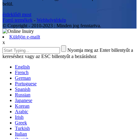
belül.
érdeklődj most
Forró termékek
-
Webhelytérkép
© Copyright - 2010-2023 : Minden jog fenntartva.
Küldjön e-mailt
x
Nyomja meg az Enter billentyűt a
kereséshez vagy az ESC billentyűt a bezáráshoz
English
French
German
Portuguese
Spanish
Russian
Japanese
Korean
Arabic
Irish
Greek
Turkish
Italian