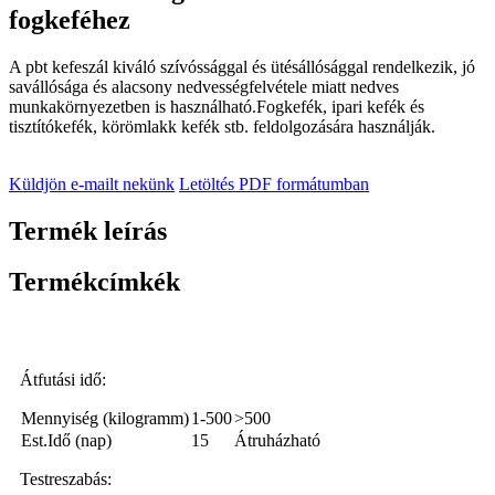
fogkeféhez
A pbt kefeszál kiváló szívóssággal és ütésállósággal rendelkezik, jó
savállósága és alacsony nedvességfelvétele miatt nedves
munkakörnyezetben is használható.Fogkefék, ipari kefék és
tisztítókefék, körömlakk kefék stb. feldolgozására használják.
Küldjön e-mailt nekünk
Letöltés PDF formátumban
Termék leírás
Termékcímkék
Átfutási idő:
Mennyiség (kilogramm)
1-500
>500
Est.Idő (nap)
15
Átruházható
Testreszabás: