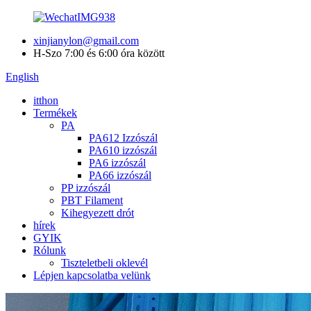
xinjianylon@gmail.com
H-Szo 7:00 és 6:00 óra között
English
itthon
Termékek
PA
PA612 Izzószál
PA610 izzószál
PA6 izzószál
PA66 izzószál
PP izzószál
PBT Filament
Kihegyezett drót
hírek
GYIK
Rólunk
Tiszteletbeli oklevél
Lépjen kapcsolatba velünk