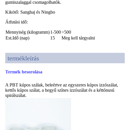
gumiszalaggal csomagolhatók.
Kikötő: Sanghaj és Ningbo
Átfutási idő:
Mennyiség (kilogramm)
1-500
>500
Est.Idő (nap)
15
Meg kell tárgyalni
termékleírás
Termék besorolása
A PBT kúpos szálak, beleértve az egyszeres kúpos izzószálat,
kettős kúpos szálat, a hegyű színes izzószálat és a kéttónusú
spirálszálat.