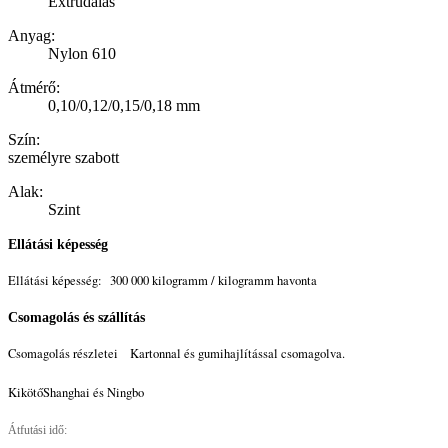
Extrudálás
Anyag
:
Nylon 610
Átmérő:
0,10/0,12/0,15/0,18 mm
Szín:
személyre szabott
Alak:
Szint
Ellátási képesség
Ellátási képesség:
300 000 kilogramm / kilogramm havonta
Csomagolás és szállítás
Csomagolás részletei
Kartonnal és gumihajlítással csomagolva.
Kikötő
Shanghai és Ningbo
Átfutási idő: