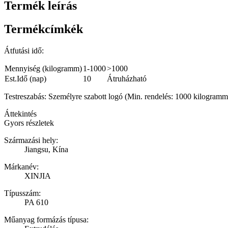
Termék leírás
Termékcímkék
Átfutási idő:
Mennyiség (kilogramm)
1-1000
>1000
Est.Idő (nap)
10
Átruházható
Testreszabás: Személyre szabott logó (Min. rendelés: 1000 kilogram
Áttekintés
Gyors részletek
Származási hely:
Jiangsu, Kína
Márkanév:
XINJIA
Típusszám:
PA 610
Műanyag formázás típusa: