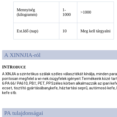
Mennyiség
1-
>1000
(kilogramm)
1000
Est.Idő (nap)
10
Meg kell tárgyalni
A XINNJIA-ról
INTR
ODUCE
A XINJIA a szintetikus szálak széles választékát kínálja, minden pa
pontosan megfelel a wi-nek.
ügyfelek igényeit.Termékeink közé tar
th
6
PA 66/ PA610, PB
, PET, PP.Széles körben alkalmazzák az ipari kef
/
T
ecset, tisztító gyártásában
kefe, háztartási seprű, autómosó kefe,
g
kefe stb.
PA tulajdonságai