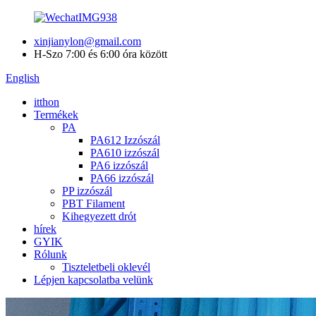
xinjianylon@gmail.com
H-Szo 7:00 és 6:00 óra között
English
itthon
Termékek
PA
PA612 Izzószál
PA610 izzószál
PA6 izzószál
PA66 izzószál
PP izzószál
PBT Filament
Kihegyezett drót
hírek
GYIK
Rólunk
Tiszteletbeli oklevél
Lépjen kapcsolatba velünk