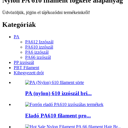
Nylon PA 610 filament fogkefe alapanyag
Üdvözöljük, jöjjön el tájékozódni termékeinkről!
Kategóriák
PA
PA612 Izzószál
PA610 izzószál
PA6 izzószál
PA66 izzószál
PP izzószál
PBT Filament
Kihegyezett drót
PA (nylon) 610 izzószál bri...
Eladó PA610 filament pro...