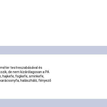
raméter testreszabásával és
tozik, de nem kizárólagosan a PA
e, hajkefe, fogkefe, sminkefe,
 karácsonyfa, halászháló, fényező