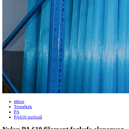
itthon
Termékek
PA
PA610 izzószál